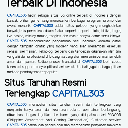
Terbaik Di Indonesia
CAPITAL303
hadir sebagai situs judi online terbaik di Indonesia dengan
banyak pilihan game yang menawarkan berbagai program promo dan
event menarik.
CAPITAL303
adalah situs pelopor yang menghadirkan
banyak jenis permainan dalam 1 akun seperti esport, slots, idnlive, togel,
live casino, mickey mouse, tangkas dan masih banyak game seru lainnya.
CAPITAL303
menghadirkan pengalaman seru bermain kedalam game
dengan tampilan grafik yang modern yang akan menambah keseruan
sensasi permainan. Teknologi terbaru dan terdepan dikerjakan oleh tim
yang ahli dan profesional di bidangnya yang akan menjamin permainan lebih
aman dan nyaman. Setiap proses transaksi di
CAPITAL303
lebih cepat
karena di support banyak pilihan bank swasta terbaik juga berbagai pilihan
metode pembayaran terpopuler.
Situs Taruhan Resmi
Terlengkap
CAPITAL303
CAPITAL303
merupakan situs taruhan resmi dan terlengkap yang
menjamin kenyamanan dan keamanan selama permainan berlangsung,
dibuktikan dengan legalitas dan lisensi yang didapatkan dari PAGCOR
(Philippine Amusement And Gaming Corporation). Customer service
CAPITAL303
handal dan profesional siap memberikan pelayanan maksimal