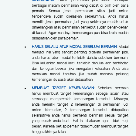
MENANGKAN
:
Dalam permainan judi online terdapat
berbagai macam permainan yang dapat di pilih oleh para
pemain. Semua jenis permainan situs judi online
terpercaya sudah dijelaskan sebelumnya. Anda harus
memilih jenis permainan judi yang sekiranya mudah untuk
dimenangkan atau permainan tersebut sudah benar-benar
di kuasai. Agar nantinya kemenangan pun bisa lebih mudah
didapatkan oleh para pemain.
HARUS SELALU ATUR MODAL SEBELUM BERMAIN
:
Modal
menjadi hal yang sangat penting didalam permainan judi,
anda harus atur modal terlebih dahulu sebelum bermain.
Bisa keluarkan modal kecil terlebih dahulua agr terhindar
dari kerugian beesar jika mengalami kekalahan. Anda bisa
menaikan modal taruhan jika sudah merasa peluang
kemenangan itu pasti akan didapatkan.
MEMBUAT TARGET KEMENANGAN
:
Sebelum bermain
harus membuat target kemenangan sebagai acuan atau
semangat memperoleh kemenangan tersebut. Misalnya,
anda memiliki target 2 kemenangan di permainan judi
online. Kemudian, 2 kemenangan tersebut didapatkan
selanjutnya anda harus berhenti bermain sesuai target
yang sudah anda buat. Hal ini dilakukan agar tidak rugi
besar. Karena, setiap pemain tidak mudah membuat target
hingga akhirnya kalah.