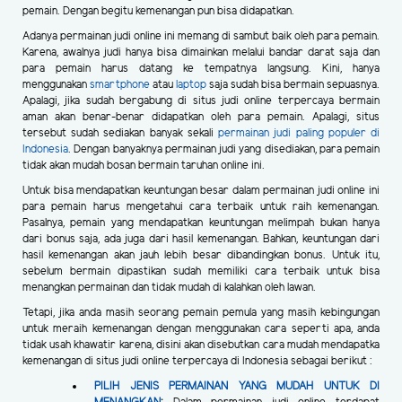
pemain. Dengan begitu kemenangan pun bisa didapatkan.
Adanya permainan judi online ini memang di sambut baik oleh para pemain.
Karena, awalnya judi hanya bisa dimainkan melalui bandar darat saja dan
para pemain harus datang ke tempatnya langsung. Kini, hanya
menggunakan
smartphone
atau
laptop
saja sudah bisa bermain sepuasnya.
Apalagi, jika sudah bergabung di situs judi online terpercaya bermain
aman akan benar-benar didapatkan oleh para pemain. Apalagi, situs
tersebut sudah sediakan banyak sekali
permainan judi paling populer di
Indonesia
. Dengan banyaknya permainan judi yang disediakan, para pemain
tidak akan mudah bosan bermain taruhan online ini.
Untuk bisa mendapatkan keuntungan besar dalam permainan judi online ini
para pemain harus mengetahui cara terbaik untuk raih kemenangan.
Pasalnya, pemain yang mendapatkan keuntungan melimpah bukan hanya
dari bonus saja, ada juga dari hasil kemenangan. Bahkan, keuntungan dari
hasil kemenangan akan jauh lebih besar dibandingkan bonus. Untuk itu,
sebelum bermain dipastikan sudah memiliki cara terbaik untuk bisa
menangkan permainan dan tidak mudah di kalahkan oleh lawan.
Tetapi, jika anda masih seorang pemain pemula yang masih kebingungan
untuk meraih kemenangan dengan menggunakan cara seperti apa, anda
tidak usah khawatir karena, disini akan disebutkan cara mudah mendapatka
kemenangan di situs judi online terpercaya di Indonesia sebagai berikut :
PILIH JENIS PERMAINAN YANG MUDAH UNTUK DI