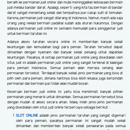
beralih ke permainan judi online dan mulai meninggalkan kebiasaan bermain
judi melalui bandar darat. Apalagi, seperti yang kita tau bermain di bandar
darat sangat menantang sekali dan tempatnya pun cukup sulit di temukan.
Karena, permainan judi sangat dilarang di Indonesia. Namun, masih ada saja
orang yang nekad bermain padahal sudah ada aturan hukumnya. Dengan
adanya permainan judi online ini semakin memudah para penggemar judi
untuk bermain taruhan ini.
Adanya akses taruhan secara online ini memberikan banyak sekali
keuntungan dan kemudahan bagi para peman. Taruhan tersebut dapat
dimainkan dengan nyamann dan banyak sekali peluang untuk dapatkan
keuntungan. Pasalnya, di setiap permainan judi online yang disediakan oleh
situs judi ini adalah permainan judi online yang sangat terkenal di kalangan
para pemain Indonesia. Semua pemain akan merasa senang akan
permainan tersebut. Terdapat banyak sekali jenis permainan yang bisa di
pilih oleh para pemain, dimana nantinya bisa lebih leluasa juga berpindah
permainan dan bermain pun tidak akan mudah bosan.
Keseruan bermain judi online ini yaitu bisa menikmati banyak pilihan
permainan yang menarik untuk dimainkan. Semua permainan tersebut bisa
dengan mudah di akses secara aman. Maka, inilah jenis-jenis permainan
yang disediakan oleh situs judi online terpercaya sebagai berikut :
SLOT ONLINE
adalah jenis permainan taruhan yang sangat digemari
oleh para pemain, pasalnya permainan ini sangat mudah sekali
dimainkan dan memberikan banyak sekali penawaran pada semua