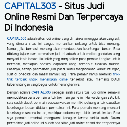
CAPITAL303
- Situs Judi
Online Resmi Dan Terpercaya
Di Indonesia
CAPITAL303
adalah situs judi online yang dimainkan menggunakan uang asli,
yang dimana situs ini sangat menjanjikan peluang untuk bisa menang.
Namun, jika berhasil menang akan mendapatkan keuntungan besar. Bisa
dibilang tujuan dari permainan judi ini adalah untuk melipatgandakan uang
menjadi lebih besar. Hal inilah yang menjadikan para pemain tergiur untuk
bermain, meskipun proses dapatkan uang tersebut tidaklah mudah.
Pasalnya, setiap permainan judi pasti selalu megandalkan keberuntungan,
sulit di prediksi dan masih banyaK lagi. Para pemain harus memiliki
trik-
trik terbaik untuk menangkan game
tersebut atau memang butuh
keberuntungan yang bagus untuk menangkannya.
Dengan adanya
CAPITAL303
sebagai salah satu situs judi online semakin
memudahkan para pemain untuk bermain game ini. Hanya dengan satu klik
saja sudah dapat bermain sepuasnya dan memiliki peluang untuk dapatkan
keuntungan besar didalam permainan ini. Para pemain memang mencari
keuntungan secara instan, meskipun sebenarnya tidak terlalu instan. Bisa
saja pemain tersebut mengalami kerugian karena selalu kalah. Dalam
permainan judi online ini sudah ada situs judi online resmi dan terpercaya