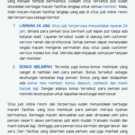
yang menjadi tempat bermainnya. Didalam situs tersebut pun sudah
disediakan berbagai macam fasilitas lengkap untuk semua
member
. Maka,
inilah macam-macam fasilitas lengkap yang ada di situs judi online resmi
dan terpercaya sebagai berikut :
LAYANAN 24 JAM
:
Situs judi terpercaya menyediakan layanan 24
jam
, dimana para pemain bisa bermain judi kapan pun tanpa ada
batasan wakt. Layanan tersebut sudah di dukung oleh customer
service ramah dan profesional. Setiap pemain dapat menanyakan
segala macam mengenai permainan atau situs pada customer
service melalui live chat. Mereka akan mejawab semua pertanyaan
dari member.
BONUS MELIMPAH
:
Tersedia juga bonus-bonus melimpah yang
sangat di nantikan oleh para pemain. Bonus tersebut sebagai
keuntungan tambahan bagi pemain. Bonus yang akan didapatkan
ada
bonus new member, bonus deposit, cashback dan masih
banyak lagi
. Dengan adanya bonus tersebut, para pemain pun
memiliki kesempatan untuk dapatkan keuntungan lebih besar.
Situs judi online resmi dan terpercaya sudah menyediakan berbagai
macam fasilitas yang bisa membuat para pemain merasa nyaman
bermainnya. Berbagai macam kemudahan pun akan dirasakan oleh para
pemain seperti akses permainan jadi lebih mudah, transaksi mudah dan
masih banyak lagi. Sehingga, para pemain bisa bermain dengan lancar dan
seru. Dari fasilitas yang diberikan pada pemain, ada juga manfaat yang