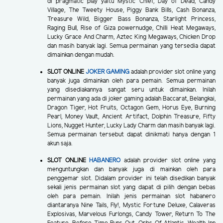
di pragmatic play yaitu Mystic Chief, Day of Dead, Candy
Village, The Tweety House, Piggy Bank Bills, Cash Bonanza,
Treasure Wild, Bigger Bass Bonanza, Starlight Princess,
Raging Bull, Rise of Giza powernudge, Chilli Heat Megaways,
Lucky Grace And Charm, Aztec King Megaways, Chicken Drop
dan masih banyak lagi. Semua permainan yang tersedia dapat
dimainkan dengan mudah.
SLOT ONLINE
JOKER GAMING
adalah provider slot online yang
banyak juga dimainkan oleh para pemain. Semua permainan
yang disediakannya sangat seru untuk dimainkan. Inilah
permainan yang ada di joker gaming adalah Baccarat, Belangkai,
Dragon Tiger, Hot Fruits, Octagon Gem, Horus Eye, Burning
Pearl, Money Vault, Ancient Artifact, Dolphin Treasure, Fifty
Lions, Nugget Hunter, Lucky Lady Charm dan masih banyak lagi.
Semua permainan tersebut dapat dinikmati hanya dengan 1
akun saja.
SLOT ONLINE
HABANERO
adalah provider slot online yang
menguntungkan dan banyak juga di mainkan oleh para
penggemar slot. Didalam provider ini telah disedikan banyak
sekali jenis permainan slot yang dapat di pilih dengan bebas
oleh para pemain. Inilah jenis permainan slot habanero
diantaranya Nine Tails, Fly!, Mystic Fortune Deluxe, Calaveras
Explosivas, Marvelous Furlongs, Candy Tower, Return To The