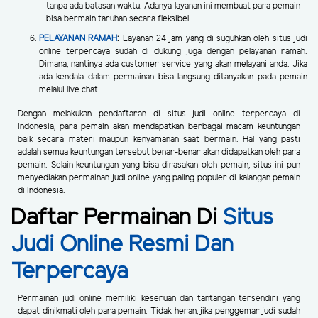
tanpa ada batasan waktu. Adanya layanan ini membuat para pemain
bisa bermain taruhan secara fleksibel.
PELAYANAN RAMAH
:
Layanan 24 jam yang di suguhkan oleh situs judi
online terpercaya sudah di dukung juga dengan pelayanan ramah.
Dimana, nantinya ada customer service yang akan melayani anda. Jika
ada kendala dalam permainan bisa langsung ditanyakan pada pemain
melalui live chat.
Dengan melakukan pendaftaran di situs judi online terpercaya di
Indonesia, para pemain akan mendapatkan berbagai macam keuntungan
baik secara materi maupun kenyamanan saat bermain. Hal yang pasti
adalah semua keuntungan tersebut benar-benar akan didapatkan oleh para
pemain. Selain keuntungan yang bisa dirasakan oleh pemain, situs ini pun
menyediakan permainan judi online yang paling populer di kalangan pemain
di Indonesia.
Daftar Permainan Di
Situs
Judi Online Resmi Dan
Terpercaya
Permainan judi online memiliki keseruan dan tantangan tersendiri yang
dapat dinikmati oleh para pemain. Tidak heran, jika penggemar judi sudah