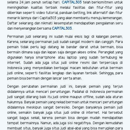
selama 24 jam penuh setiap hari.
CAPITAL303
telah berkomitmen untuk
meningkatkan kualitas terbaik melalui fasilitas dan fitur-fitur yang
diberikan seperti video tutorial, panduan betting, link alternatif dan fitur
menarik lainnya dari Capital303 yang akan membantu menuju kemenangan.
Daftar sekarang dan nikmati kesempatan mendapatkan pengalaman seru
dan menyenangkan bersama
CAPITAL303
.
Permainan judi sekarang ini sudah mulai eksis lagi di kalangan pemain.
Karena, sekarang permainan judi sudah sangat modern dan canggih. Para
pemain tidak perlu lagi datang ke bandar darat untuk bermain, bisa
bermain dimana saja dan kapan saja dengan akses online. Perangkat yang
digunakan hanya smartphone atau laptop yang sudah terhubung ke
internet. Sudah ada juga situs judi online resmi dan terpercaya di
Indonesia yang menyediakan berbagai macam kebutuhan untuk bermain
judi online, seperti fasilitas lengkap dan layanan terbaik. Sehingga, para
pemain bisa bermain dengan lancar serta aman.
Dengan perubahan permainan judi ini, banyak pemain yang terjun
didalamnya untuk mencari peruntungan. Padahal di Indonesia permainan
judi sangat dilarang baik itu judi online maupun offline, sudah ada aturan
hukumnya. Banyak pemain yang nekad bermain untuk mencari peruntungan
didalamnya meskipun sangat beresiko. Dengan banyaknya pemain judi
online, semakin banyak juga situs judi online di internet. Hal tersebut
sangat bagus sekali, karena pemain bisa dengan mudah mendapatkan
tempat bermainnya. Namun, ada juga sisi negatifnya. Dengan kemudahan
membuat situs, banyak juga situs judi abal-abal yang bisa merugikan para