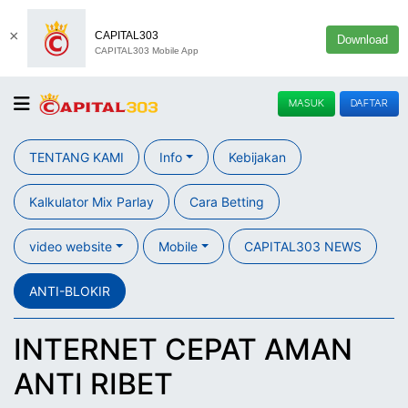
×
CAPITAL303
Download
CAPITAL303 Mobile App
MASUK
DAFTAR
TENTANG KAMI
Info
Kebijakan
Kalkulator Mix Parlay
Cara Betting
video website
Mobile
CAPITAL303 NEWS
ANTI-BLOKIR
INTERNET CEPAT AMAN
ANTI RIBET