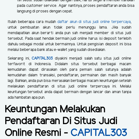
tersebut sudah dilakukan dengan baik, harus segera memberitahukan
pada customer service. Agar nantinya, proses pendaftaran anda bisa
langsung di proses dengan cepat.
Itulah beberapa cara mudah
daftar akun di situs judi online terpercaya
,
untuk pembuatan akun tidak perlu menunggu lama. Jika sudah
mendapatkan akun berarti anda pun sah menjadi member di situs judi
tersebut. Pada saat hendak bermain judi online harus isi deposit terlebih
dahulu sebagai modal untuk bermainnya. Untuk pengisian deposit ini bisa
melalui beberapa bank atau e-wallet yang sudah disediakan.
Sekarang ini,
CAPITAL303
diyakini menjadi salah satu situs judi online
terfavorit di Indonesia. Didalam situs tersebut berbagai macam
kemudahan dapat dirasakan oleh para pemain salah satunya adalah
kemudahan dalam transaksi, pendaftaran, permainan dan masih banyak
lagi. Bahkan, anda pun bisa merasakan berbagai macam keuntungan setelah
melakukan pendaftaran di situs judi online terpercaya ini. Melalui
keuntungan tersebut anda dapat bermain dengan lancar dan aman tanpa
ada hambatan apa pun.
Keuntungan Melakukan
Pendaftaran Di Situs Judi
Online Resmi -
CAPITAL303