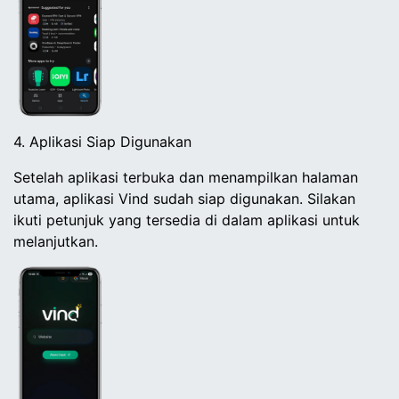
4. Aplikasi Siap Digunakan
Setelah aplikasi terbuka dan menampilkan halaman
utama, aplikasi Vind sudah siap digunakan. Silakan
ikuti petunjuk yang tersedia di dalam aplikasi untuk
melanjutkan.