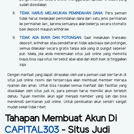
sudah disediakan.
TIDAK HARUS MELAKUKAN PEMINDAHAN DANA
:
Para pemain
tidak harus melakukan pemindahan dana dari satu jenis permainan
ke permainan lain , karena semuanya akan bekerja secara otomatis
baik deposit maupun withdraw.
TIDAK ADA BIAYA DAN POTONGAN
:
Saat melakukan transaksi
deposit, withdraw atau pendaftaran tidak ada biaya dan potongan,
semua dilakukan secara gratis tanpa ada yang di pungut sepeser
pun. Maka, jika anda menemukan situs judi online yang meminta
biaya, bisa saja situs tersebut abal-abal dan lebih baik di tinggalkan
saja.
Dengan manfaat yang dapat dirasakan oleh para pemain saat bertaruh di
situs judi online resmi dan terpercaya akan membuat member merasa
nyaman dan aman. Untuk bisa rasakan semua manfaat dan fasilitas yang
disediakan oleh situs judi ini, para pemain harus memiliki akun terlebih
dahulu. Tujuan memiliki akun agar menjadi member yang sah dan bisa
menikmati permainan judi online. Untuk pembuatan akun sendiri sangat
mudah sekali tidak ribet.
Tahapan Membuat Akun Di
CAPITAL303
- Situs Judi