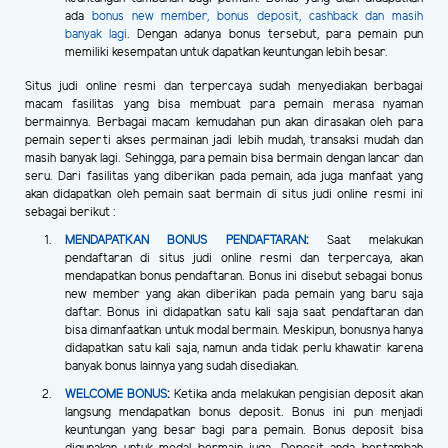
ada
bonus new member, bonus deposit, cashback dan masih
banyak lagi
. Dengan adanya bonus tersebut, para pemain pun
memiliki kesempatan untuk dapatkan keuntungan lebih besar.
Situs judi online resmi dan terpercaya sudah menyediakan berbagai
macam fasilitas yang bisa membuat para pemain merasa nyaman
bermainnya. Berbagai macam kemudahan pun akan dirasakan oleh para
pemain seperti akses permainan jadi lebih mudah, transaksi mudah dan
masih banyak lagi. Sehingga, para pemain bisa bermain dengan lancar dan
seru. Dari fasilitas yang diberikan pada pemain, ada juga manfaat yang
akan didapatkan oleh pemain saat bermain di situs judi online resmi ini
sebagai berikut :
MENDAPATKAN BONUS PENDAFTARAN
:
Saat melakukan
pendaftaran di situs judi online resmi dan terpercaya, akan
mendapatkan bonus pendaftaran. Bonus ini disebut sebagai bonus
new member yang akan diberikan pada pemain yang baru saja
daftar. Bonus ini didapatkan satu kali saja saat pendaftaran dan
bisa dimanfaatkan untuk modal bermain. Meskipun, bonusnya hanya
didapatkan satu kali saja, namun anda tidak perlu khawatir karena
banyak bonus lainnya yang sudah disediakan.
WELCOME BONUS
:
Ketika anda melakukan pengisian deposit akan
langsung mendapatkan bonus deposit. Bonus ini pun menjadi
keuntungan yang besar bagi para pemain. Bonus deposit bisa