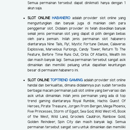
Semua permainan tersebut dapat dinikmati hanya dengan 1
akun saja.
SLOT ONLINE
HABANERO
adalah provider slot online yang
menguntungkan dan banyak juga di mainkan oleh para
penggemar slot. Didalam provider ini telah disedikan banyak
sekali jenis permainan slot yang dapat di pilih dengan bebas
oleh para pemain. Inilah jenis permainan slot habanero
diantaranya Nine Tails, Fly!, Mystic Fortune Deluxe, Calaveras
Explosivas, Marvelous Furlongs, Candy Tower, Return To The
Feature, Before Time Runs Out, Orbs Of Atlantis, Wealth Inn
dan masih banyak lagi. Semua permainan tersebut sangat asik
dimainkan dan memiliki peluang untuk dapatkan keuntungan
besar di permaiann habanero ini.
SLOT ONLINE
TOPTREND GAMING
adalah provider slot online
handal dan berkualitas, dimana didalamnya pun sudah tersedia
berbagai macam permainan judi slot online yang bervariasi dan
asik untuk dimainkan. Inilah jenis permainan yang ada di top
trend gaming diantaranya Royal Rumble, Hachis Quest Of
Heroes, Pirate Treasure, Jorgen From Bergen, Mega Phoenix,
Five Princesses, Storm of Egypt, Sea God, Wild West H5, Book
of the West, Wild Land, Grockels Cauldron, Rainbow Gold,
Golden Reindeer, Spin City dan masih banyak lagi. Semua
permainan tersebut sangat seru untuk dimainkan dan memiliki