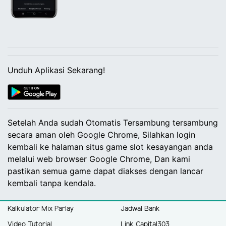
Unduh Aplikasi Sekarang!
Setelah Anda sudah Otomatis Tersambung tersambung
secara aman oleh Google Chrome, Silahkan login
kembali ke halaman situs game slot kesayangan anda
melalui web browser Google Chrome, Dan kami
pastikan semua game dapat diakses dengan lancar
kembali tanpa kendala.
Kalkulator Mix Parlay
Jadwal Bank
Video Tutorial
Link Capital303