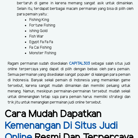
bertaruh di game in karena memang sangat asik untuk dimainkan.
Selain itu, terdapat berbagai macam permainan yang bisa di pilih oleh
para pemain yaitu :
Fishing King
Fortune Fishing
ishing Gold
Fish War
Egypt Fa Fa Fa
Fa Cai Fishing
Monster Fishing
Ragam permainan sudah disediakan
CAPITAL303
sebagai salah situs judi
online terpercaya yang dapat di pilih dengan bebas oleh para pemain.
Semua permainan yang disediakan sangat populer di kalangan para pemain
di Indonesia. Banyak sekali pemain di Indonesia yang memainkan game
tersebut, karena sangat mudah dimainkan dan memiliki peluang untuk
menang. Namun, meskipun permainan-permainan tersebut mudah sekali
untuk dimenangkan tetap saja para pemain harus memiliki strategi dan
trik jitu untuk menangkan permainan judi online tersebut.
Cara Mudah Dapatkan
Kemenangan Di Situs Judi
Online
Resmi Dan Terpercaya