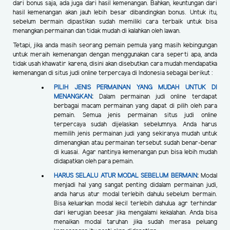
dari bonus saja, ada juga dari hasil kemenangan. Bahkan, keuntungan dari
hasil kemenangan akan jauh lebih besar dibandingkan bonus. Untuk itu,
sebelum bermain dipastikan sudah memiliki cara terbaik untuk bisa
menangkan permainan dan tidak mudah di kalahkan oleh lawan.
Tetapi, jika anda masih seorang pemain pemula yang masih kebingungan
untuk meraih kemenangan dengan menggunakan cara seperti apa, anda
tidak usah khawatir karena, disini akan disebutkan cara mudah mendapatka
kemenangan di situs judi online terpercaya di Indonesia sebagai berikut :
PILIH JENIS PERMAINAN YANG MUDAH UNTUK DI
MENANGKAN
:
Dalam permainan judi online terdapat
berbagai macam permainan yang dapat di pilih oleh para
pemain. Semua jenis permainan situs judi online
terpercaya sudah dijelaskan sebelumnya. Anda harus
memilih jenis permainan judi yang sekiranya mudah untuk
dimenangkan atau permainan tersebut sudah benar-benar
di kuasai. Agar nantinya kemenangan pun bisa lebih mudah
didapatkan oleh para pemain.
HARUS SELALU ATUR MODAL SEBELUM BERMAIN
:
Modal
menjadi hal yang sangat penting didalam permainan judi,
anda harus atur modal terlebih dahulu sebelum bermain.
Bisa keluarkan modal kecil terlebih dahulua agr terhindar
dari kerugian beesar jika mengalami kekalahan. Anda bisa
menaikan modal taruhan jika sudah merasa peluang