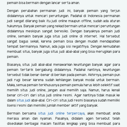
pemain bisa bermain dengan lancar serta aman.
Dengan perubahan permainan judi ini, banyak pemain yang terjun
didalamnya untuk mencari peruntungan. Padahal di Indonesia permainan
judi sangat dilarang baik itu judi online maupun offline, sudah ada aturan
hukumnya. Banyak pemain yang nekad bermain untuk mencari peruntungan
didalamnya meskipun sangat beresiko. Dengan banyaknya pemain judi
online, semakin banyak juga situs judi online di internet. Hal tersebut
sangat bagus sekali, karena pemain bisa dengan mudah mendapatkan
tempat bermainnya. Namun, ada juga sisi negatifnya. Dengan kemudahan
membuat situs, banyak juga situs judi abal-abal yang bisa merugikan para
pemain.
Biasanya, situs judi abal-abal menawarkan keuntungan banyak agar para
pemain tertarik bergabung didalamnya. Padahal nantinya, keuntungan
tersebut tidak benar-benar di berikan pada pemain. Akhirnya, pemain pun
jadi rugi besar karena sudah kehilangan banyak modal untuk bermain.
Maka, semua pemain terkhususnya pemain pemula harus lebih selektif saat
memilih situs judi online, jangan asal memilih saja. Namun, harus kenali
benar ciri-ciri dari situs judi online resmi. Agar nantinya tidak masuk ke
dalam
situs judi
abal-abal. Ciri-ciri situs judi resmi biasanya sudah memiliki
lisensi resmi dan memiliki jumlah member aktif yang banyak.
Bermain bersama
situs judi online terpercaya
, akan membuat anda
merasa aman dan nyaman. Pasalnya, didalam agen tersebut telah
disediakan berbagai macam fasilitas lengkap yang bisa membuat para